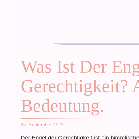
Was Ist Der Eng
Gerechtigkeit? 
Bedeutung.
25. September 2023
Der Engel der Gerechtigkeit ist ein himmlischer