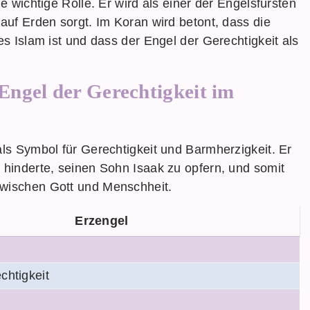
e wichtige Rolle. Er wird als einer der Engelsfürsten
 auf Erden sorgt. Im Koran wird betont, dass die
es Islam ist und dass der Engel der Gerechtigkeit als
 Engel der Gerechtigkeit im
als Symbol für Gerechtigkeit und Barmherzigkeit. Er
 hinderte, seinen Sohn Isaak zu opfern, und somit
zwischen Gott und Menschheit.
Erzengel
chtigkeit