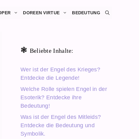
OPER
DOREEN VIRTUE
BEDEUTUNG
Beliebte Inhalte:
Wer ist der Engel des Krieges?
Entdecke die Legende!
Welche Rolle spielen Engel in der
Esoterik? Entdecke ihre
Bedeutung!
Was ist der Engel des Mitleids?
Entdecke die Bedeutung und
Symbolik.