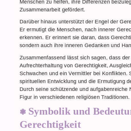
Menschen zu helfen, ihre Differenzen beizul
Zusammenarbeit gefördert.
Darüber hinaus unterstützt der Engel der Gere
Er ermutigt die Menschen, nach innerer Gerech
erkennen. Er erinnert sie daran, dass Gerechti
sondern auch ihre inneren Gedanken und Ha
Zusammenfassend lässt sich sagen, dass der E
Aufrechterhaltung von Gerechtigkeit, Ausgleic
Schwachen und ein Vermittler bei Konflikten
spirituellen Entwicklung und die Ermutigung d
Durch seine schützende und aufgabenreiche Na
Figur in verschiedenen religiösen Traditionen.
Symbolik und Bedeutun
Gerechtigkeit