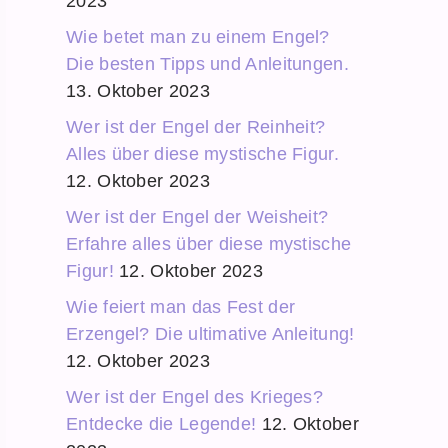
2023
Wie betet man zu einem Engel?
Die besten Tipps und Anleitungen.
13. Oktober 2023
Wer ist der Engel der Reinheit?
Alles über diese mystische Figur.
12. Oktober 2023
Wer ist der Engel der Weisheit?
Erfahre alles über diese mystische
Figur!
12. Oktober 2023
Wie feiert man das Fest der
Erzengel? Die ultimative Anleitung!
12. Oktober 2023
Wer ist der Engel des Krieges?
Entdecke die Legende!
12. Oktober