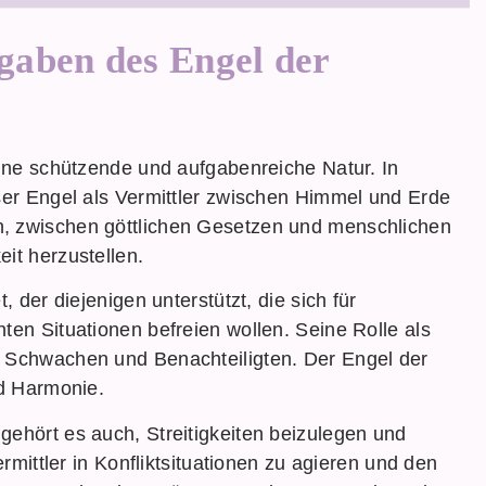
gaben des Engel der
eine schützende und aufgabenreiche Natur. In
eser Engel als Vermittler zwischen Himmel und Erde
, zwischen göttlichen Gesetzen und menschlichen
it herzustellen.
, der diejenigen unterstützt, die sich für
ten Situationen befreien wollen. Seine Rolle als
r Schwachen und Benachteiligten. Der Engel der
nd Harmonie.
gehört es auch, Streitigkeiten beizulegen und
ermittler in Konfliktsituationen zu agieren und den