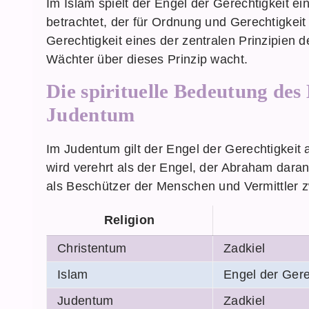
Im Islam spielt der Engel der Gerechtigkeit ein
betrachtet, der für Ordnung und Gerechtigkeit
Gerechtigkeit eines der zentralen Prinzipien d
Wächter über dieses Prinzip wacht.
Die spirituelle Bedeutung des
Judentum
Im Judentum gilt der Engel der Gerechtigkeit 
wird verehrt als der Engel, der Abraham daran
als Beschützer der Menschen und Vermittler 
Religion
Christentum
Zadkiel
Islam
Engel der Gere
Judentum
Zadkiel