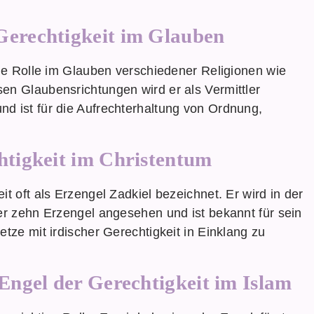
Gerechtigkeit im Glauben
ige Rolle im Glauben verschiedener Religionen wie
en Glaubensrichtungen wird er als Vermittler
d ist für die Aufrechterhaltung von Ordnung,
chtigkeit im Christentum
t oft als Erzengel Zadkiel bezeichnet. Er wird in der
er zehn Erzengel angesehen und ist bekannt für sein
tze mit irdischer Gerechtigkeit in Einklang zu
 Engel der Gerechtigkeit im Islam