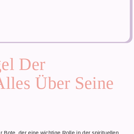
el Der
Alles Über Seine
 Bote, der eine wichtige Rolle in der spirituellen